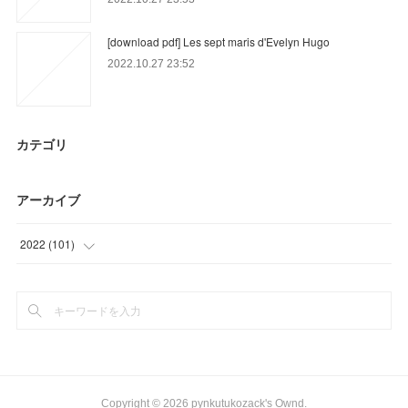
[download pdf] Les sept maris d'Evelyn Hugo
2022.10.27 23:52
カテゴリ
アーカイブ
2022
(
101
)
(
36
)
(
44
)
(
21
)
Copyright ©
2026
pynkutukozack's Ownd
.