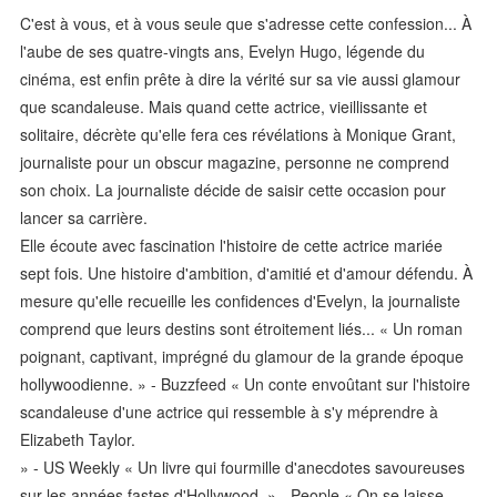
C'est à vous, et à vous seule que s'adresse cette confession... À
l'aube de ses quatre-vingts ans, Evelyn Hugo, légende du
cinéma, est enfin prête à dire la vérité sur sa vie aussi glamour
que scandaleuse. Mais quand cette actrice, vieillissante et
solitaire, décrète qu'elle fera ces révélations à Monique Grant,
journaliste pour un obscur magazine, personne ne comprend
son choix. La journaliste décide de saisir cette occasion pour
lancer sa carrière.
Elle écoute avec fascination l'histoire de cette actrice mariée
sept fois. Une histoire d'ambition, d'amitié et d'amour défendu. À
mesure qu'elle recueille les confidences d'Evelyn, la journaliste
comprend que leurs destins sont étroitement liés... « Un roman
poignant, captivant, imprégné du glamour de la grande époque
hollywoodienne. » - Buzzfeed « Un conte envoûtant sur l'histoire
scandaleuse d'une actrice qui ressemble à s'y méprendre à
Elizabeth Taylor.
» - US Weekly « Un livre qui fourmille d'anecdotes savoureuses
sur les années fastes d'Hollywood. » - People « On se laisse