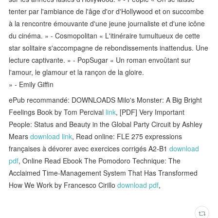
tenter par l'ambiance de l'âge d'or d'Hollywood et on succombe
à la rencontre émouvante d'une jeune journaliste et d'une icône
du cinéma. » - Cosmopolitan « L'itinéraire tumultueux de cette
star solitaire s'accompagne de rebondissements inattendus. Une
lecture captivante. » - PopSugar « Un roman envoûtant sur
l'amour, le glamour et la rançon de la gloire.
» - Emily Giffin
ePub recommandé: DOWNLOADS Milo's Monster: A Big Bright
Feelings Book by Tom Percival
link
, [PDF] Very Important
People: Status and Beauty in the Global Party Circuit by Ashley
Mears
download link
, Read online: FLE 275 expressions
françaises à dévorer avec exercices corrigés A2-B1
download
pdf
, Online Read Ebook The Pomodoro Technique: The
Acclaimed Time-Management System That Has Transformed
How We Work by Francesco Cirillo
download pdf
,